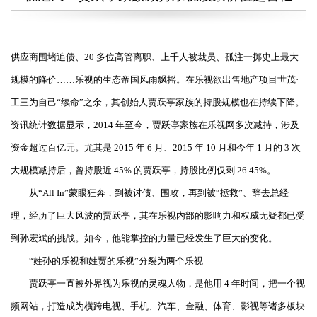
供应商围堵追债、20 多位高管离职、上千人被裁员、孤注一掷史上最大
规模的降价……乐视的生态帝国风雨飘摇。在乐视欲出售地产项目世茂·
工三为自己“续命”之余，其创始人贾跃亭家族的持股规模也在持续下降。
资讯统计数据显示，2014 年至今，贾跃亭家族在乐视网多次减持，涉及
资金超过百亿元。尤其是 2015 年 6 月、2015 年 10 月和今年 1 月的 3 次
大规模减持后，曾持股近 45% 的贾跃亭，持股比例仅剩 26.45%。
从“All In”蒙眼狂奔，到被讨债、围攻，再到被“拯救”、辞去总经
理，经历了巨大风波的贾跃亭，其在乐视内部的影响力和权威无疑都已受
到孙宏斌的挑战。如今，他能掌控的力量已经发生了巨大的变化。
“姓孙的乐视和姓贾的乐视”分裂为两个乐视
贾跃亭一直被外界视为乐视的灵魂人物，是他用 4 年时间，把一个视
频网站，打造成为横跨电视、手机、汽车、金融、体育、影视等诸多板块