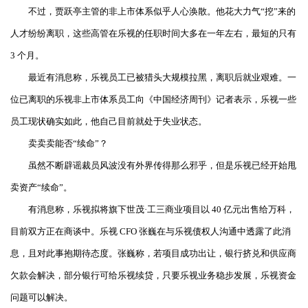
不过，贾跃亭主管的非上市体系似乎人心涣散。他花大力气“挖”来的
人才纷纷离职，这些高管在乐视的任职时间大多在一年左右，最短的只有
3 个月。
最近有消息称，乐视员工已被猎头大规模拉黑，离职后就业艰难。一
位已离职的乐视非上市体系员工向《中国经济周刊》记者表示，乐视一些
员工现状确实如此，他自己目前就处于失业状态。
卖卖卖能否“续命”？
虽然不断辟谣裁员风波没有外界传得那么邪乎，但是乐视已经开始甩
卖资产“续命”。
有消息称，乐视拟将旗下世茂·工三商业项目以 40 亿元出售给万科，
目前双方正在商谈中。乐视 CFO 张巍在与乐视债权人沟通中透露了此消
息，且对此事抱期待态度。张巍称，若项目成功出让，银行挤兑和供应商
欠款会解决，部分银行可给乐视续贷，只要乐视业务稳步发展，乐视资金
问题可以解决。