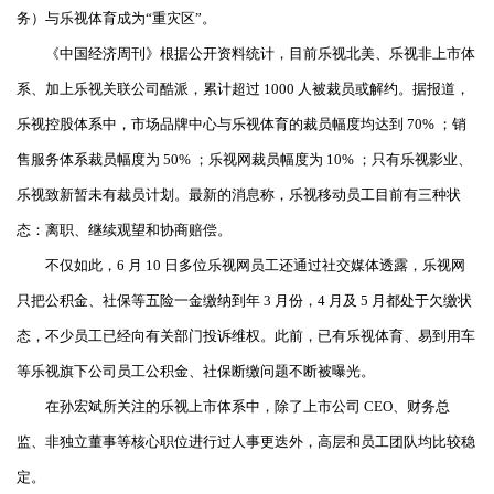
务）与乐视体育成为“重灾区”。
《中国经济周刊》根据公开资料统计，目前乐视北美、乐视非上市体
系、加上乐视关联公司酷派，累计超过 1000 人被裁员或解约。据报道，
乐视控股体系中，市场品牌中心与乐视体育的裁员幅度均达到 70% ；销
售服务体系裁员幅度为 50% ；乐视网裁员幅度为 10% ；只有乐视影业、
乐视致新暂未有裁员计划。最新的消息称，乐视移动员工目前有三种状
态：离职、继续观望和协商赔偿。
不仅如此，6 月 10 日多位乐视网员工还通过社交媒体透露，乐视网
只把公积金、社保等五险一金缴纳到年 3 月份，4 月及 5 月都处于欠缴状
态，不少员工已经向有关部门投诉维权。此前，已有乐视体育、易到用车
等乐视旗下公司员工公积金、社保断缴问题不断被曝光。
在孙宏斌所关注的乐视上市体系中，除了上市公司 CEO、财务总
监、非独立董事等核心职位进行过人事更迭外，高层和员工团队均比较稳
定。